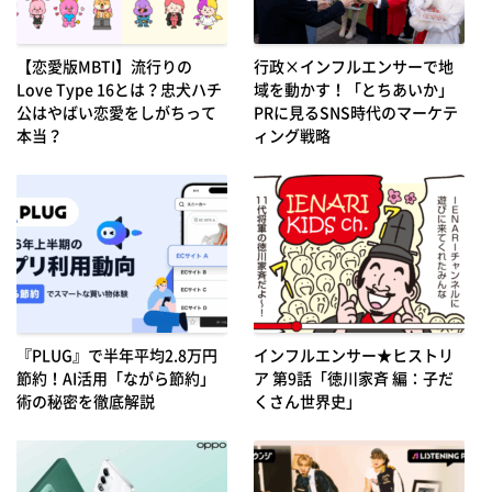
【恋愛版MBTI】流行りの
行政×インフルエンサーで地
Love Type 16とは？忠犬ハチ
域を動かす！「とちあいか」
公はやばい恋愛をしがちって
PRに見るSNS時代のマーケテ
本当？
ィング戦略
『PLUG』で半年平均2.8万円
インフルエンサー★ヒストリ
節約！AI活用「ながら節約」
ア 第9話「徳川家斉 編：子だ
術の秘密を徹底解説
くさん世界史」