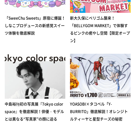
「SweeChu Sweets」原宿に爆誕！
新大久保にベリゴム襲来！
しなこプロデュースの新感覚スイー
「BELLYGOM MARKET」で体験す
ツ体験を徹底解説
るピンクの癒やし空間【限定オープ
ン】
中島裕翔初の写真展『7okyo color
YOASOBI×タコベル「Y-
space』を徹底解説！俳優・モデル
BURRITO」徹底解説！オレンジト
とは異なる“写真家”の顔に迫る
ルティーヤと星型チーズの秘密