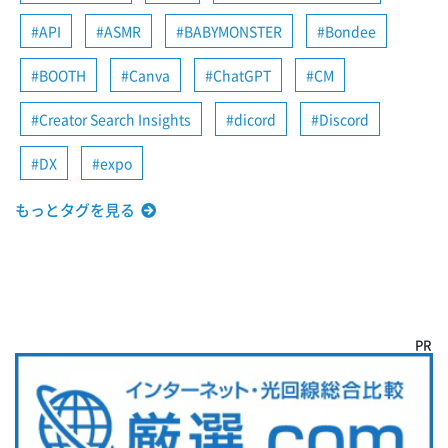
API
ASMR
BABYMONSTER
Bondee
BOOTH
Canva
ChatGPT
CM
Creator Search Insights
dicord
Discord
DX
expo
もっとタグを見る
PR