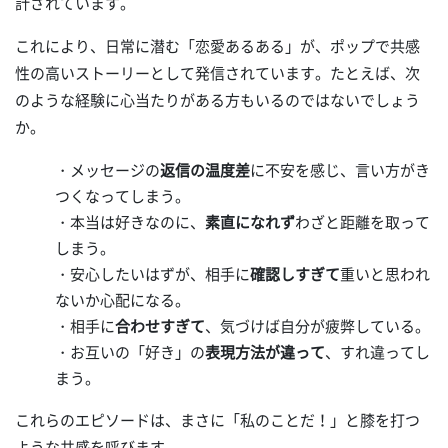
計されています。
これにより、日常に潜む「恋愛あるある」が、ポップで共感
性の高いストーリーとして発信されています。たとえば、次
のような経験に心当たりがある方もいるのではないでしょう
か。
・メッセージの
返信の温度差
に不安を感じ、言い方がき
つくなってしまう。
・本当は好きなのに、
素直になれず
わざと距離を取って
しまう。
・安心したいはずが、相手に
確認しすぎて
重いと思われ
ないか心配になる。
・相手に
合わせすぎて
、気づけば自分が疲弊している。
・お互いの「好き」の
表現方法が違って
、すれ違ってし
まう。
これらのエピソードは、まさに「私のことだ！」と膝を打つ
ような共感を呼びます。