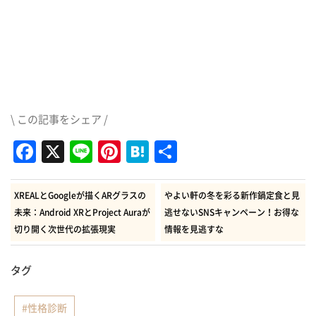
\ この記事をシェア /
Facebook
X
Line
Pinterest
Hatena
共
有
XREALとGoogleが描くARグラスの
やよい軒の冬を彩る新作鍋定食と見
未来：Android XRとProject Auraが
逃せないSNSキャンペーン！お得な
切り開く次世代の拡張現実
情報を見逃すな
タグ
性格診断