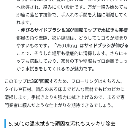
へ誘導され、絡みにくい設計です。万が一絡み始めても
即座に落とす技術で、手入れの手間を大幅に削減してく
れます。
・
伸びるサイドブラシ＆360°回転モップで水拭きも完璧
部屋の角や壁際、狭い隙間は、どうしてもゴミが溜まり
やすいものです。「V50 Ultra」は
サイドブラシが伸びる
ことで、そうした場所も徹底的に清掃します。さらにモ
ップも搭載しており、家具の下や壁際もゼロ距離でしっ
かり水拭きをしてくれるのが魅力です。
このモップは
360°回転
するため、フローリングはもちろん、
タイルや石材、凹凸のある床までどんな素材でもピカピカに
清掃します。手拭きよりも強力に拭き上げるので、まるで専
門業者に頼んだような仕上がりを期待できるでしょう。
5. 50℃の温水拭きで頑固な汚れもスッキリ除去