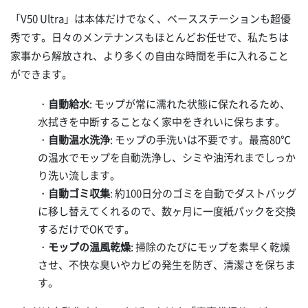
「V50 Ultra」は本体だけでなく、ベースステーションも超優
秀です。日々のメンテナンスもほとんどお任せで、私たちは
家事から解放され、より多くの自由な時間を手に入れること
ができます。
・
自動給水
: モップが常に濡れた状態に保たれるため、
水拭きを中断することなく家中をきれいに保ちます。
・
自動温水洗浄
: モップの手洗いは不要です。最高80℃
の温水でモップを自動洗浄し、シミや油汚れまでしっか
り洗い流します。
・
自動ゴミ収集
: 約100日分のゴミを自動でダストバッグ
に移し替えてくれるので、数ヶ月に一度紙パックを交換
するだけでOKです。
・
モップの温風乾燥
: 掃除のたびにモップを素早く乾燥
させ、不快な臭いやカビの発生を防ぎ、清潔さを保ちま
す。