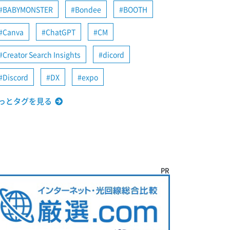
BABYMONSTER
Bondee
BOOTH
Canva
ChatGPT
CM
Creator Search Insights
dicord
Discord
DX
expo
っとタグを見る
PR