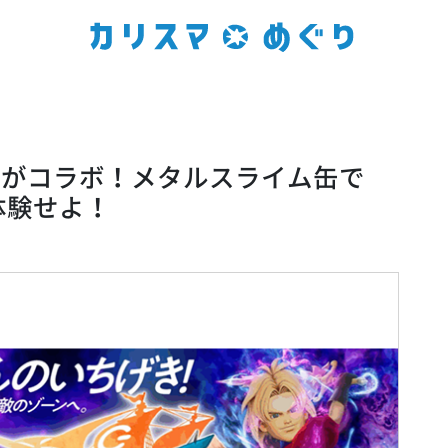
エVIIがコラボ！メタルスライム缶で
体験せよ！