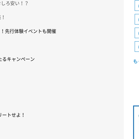
むしろ安い！？
売！
た！先行体験イベントも開催
たるキャンペーン
も
リートせよ！