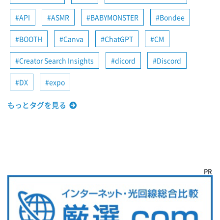
API
ASMR
BABYMONSTER
Bondee
BOOTH
Canva
ChatGPT
CM
Creator Search Insights
dicord
Discord
DX
expo
もっとタグを見る
PR