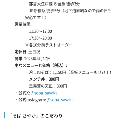
・都営大江戸線 汐留駅 徒歩3分
・JR新橋駅 徒歩5分（地下道直結なので雨の日も
安心です！）
営業時間:
・11:30～17:00
・17:30～20:00
※各10分前ラストオーダー
定休日:
土日祝
開業:
2023年4月17日
主なメニューと価格（税込）:
・冷し肉そば：1,150円（看板メニューもぜひ！）
・
メンチ丼：390円
・黒舞茸の天皿：300円
・
公式X:
@soba_sayaka
・
公式Instagram:
@soba_sayaka
「そば さやか」のこだわり