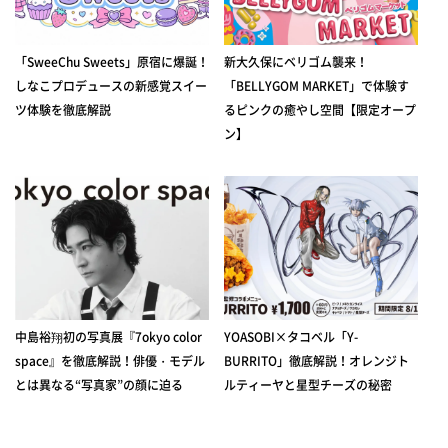
「SweeChu Sweets」原宿に爆誕！
新大久保にベリゴム襲来！
しなこプロデュースの新感覚スイー
「BELLYGOM MARKET」で体験す
ツ体験を徹底解説
るピンクの癒やし空間【限定オープ
ン】
中島裕翔初の写真展『7okyo color
YOASOBI×タコベル「Y-
space』を徹底解説！俳優・モデル
BURRITO」徹底解説！オレンジト
とは異なる“写真家”の顔に迫る
ルティーヤと星型チーズの秘密