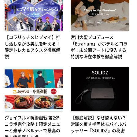
【コラリッチ×ヒプマイ】推
宮川大聖プロデュース
し活しながら美肌を叶える！
「Etrarium」がホテルとコラ
限定トレカ＆アクスタ徹底解
ボ！未公開アートに没入する
説
特別な滞在体験を徹底解説
ジョイフル×呪術廻戦 第2弾
【徹底解説】なぜ燃えない？
コラボ完全攻略！限定メニュ
常識を覆す半固体モバイルバ
ーと豪華ノベルティで最高の
ッテリー『SOLIDZ』の秘密
推し活を楽しもう