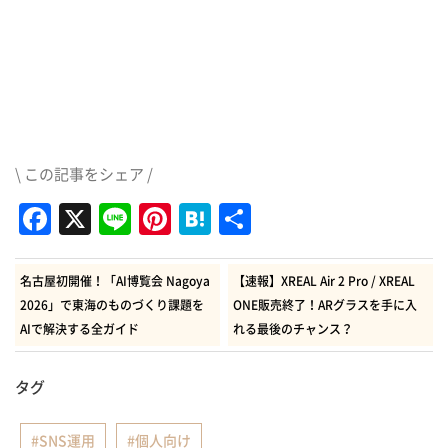
\ この記事をシェア /
Facebook
X
Line
Pinterest
Hatena
共
有
名古屋初開催！「AI博覧会 Nagoya
【速報】XREAL Air 2 Pro / XREAL
2026」で東海のものづくり課題を
ONE販売終了！ARグラスを手に入
AIで解決する全ガイド
れる最後のチャンス？
タグ
SNS運用
個人向け