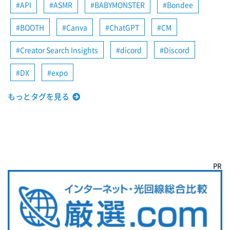
API
ASMR
BABYMONSTER
Bondee
BOOTH
Canva
ChatGPT
CM
Creator Search Insights
dicord
Discord
DX
expo
もっとタグを見る
PR