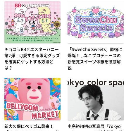
チョコラBB×エスターバニー
「SweeChu Sweets」原宿に
第2弾！可愛すぎる限定グッズ
爆誕！しなこプロデュースの
を確実にゲットする方法と
新感覚スイーツ体験を徹底解
は？
説
新大久保にベリゴム襲来！
中島裕翔初の写真展『7okyo