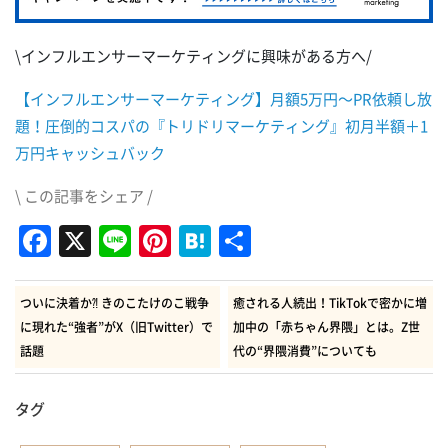
\インフルエンサーマーケティングに興味がある方へ/
【インフルエンサーマーケティング】月額5万円～PR依頼し放
題！圧倒的コスパの『トリドリマーケティング』初月半額＋1
万円キャッシュバック
\ この記事をシェア /
Facebook
X
Line
Pinterest
Hatena
共
有
ついに決着か⁈ きのこたけのこ戦争
癒される人続出！TikTokで密かに増
に現れた“強者”がX（旧Twitter）で
加中の「赤ちゃん界隈」とは。Z世
話題
代の“界隈消費”についても
タグ