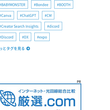
BABYMONSTER
Bondee
BOOTH
Canva
ChatGPT
CM
Creator Search Insights
dicord
Discord
DX
expo
っとタグを見る
PR