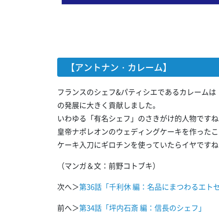
【アントナン・カレーム】
フランスのシェフ&パティシエであるカレームは
の発展に大きく貢献しました。
いわゆる「有名シェフ」のさきがけ的人物ですね
皇帝ナポレオンのウェディングケーキを作ったこ
ケーキ入刀にギロチンを使っていたらイヤですね
（マンガ＆文：前野コトブキ）
次へ＞
第36話「千利休 編：名品にまつわるエト
前へ＞
第34話「坪内石斎 編：信長のシェフ」