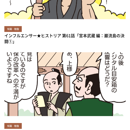
知識・勉強
インフルエンサー★ヒストリア 第61話「宮本武蔵 編：巌流島の決
闘①」
知識・勉強