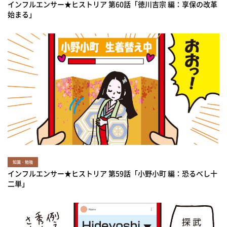
インフルエンサー★ヒストリア 第60話「徳川吉宗 編：享保の改革
始まる」
知識・勉強
インフルエンサー★ヒストリア 第59話「小野小町 編：恐るべし十
二単」