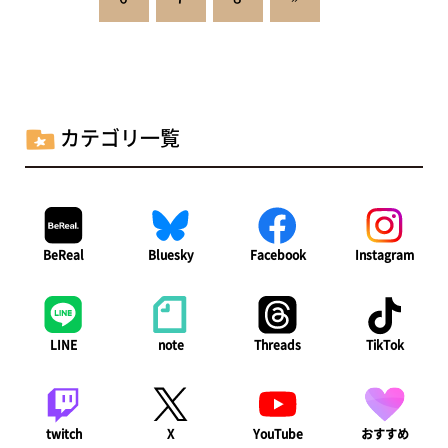
ペ
ー
ジ
カテゴリ一覧
送
り
BeReal
Bluesky
Facebook
Instagram
LINE
note
Threads
TikTok
twitch
X
YouTube
おすすめ