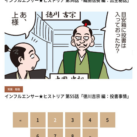
インフルエンサー★ヒストリア 第56話「織田信長 編：出生秘話」
知識・勉強
インフルエンサー★ヒストリア 第55話「徳川吉宗 編：投書事情」
投
«
1
2
3
4
5
稿
の
6
7
8
»