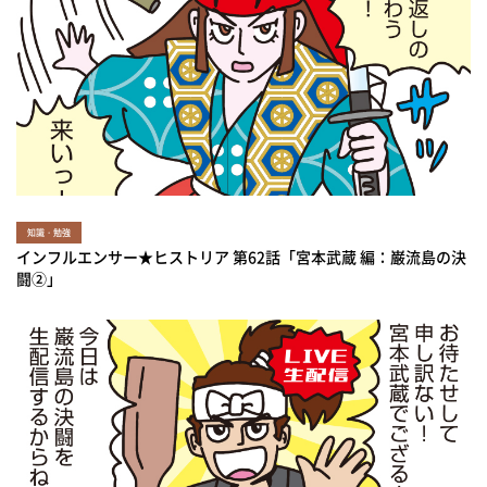
知識・勉強
インフルエンサー★ヒストリア 第62話「宮本武蔵 編：巌流島の決
闘②」