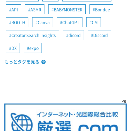
API
ASMR
BABYMONSTER
Bondee
BOOTH
Canva
ChatGPT
CM
Creator Search Insights
dicord
Discord
DX
expo
もっとタグを見る
PR