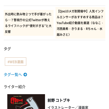
有
【Qoo10メガ割開催中】人気インフ
外出時に飲み物２つで手が塞がった
ルエンサーがおすすめする商品は？
ら…？警視庁の公式Twitterが教え
YouTube紹介動画を厳選〈ななこ・
るライフハックが“便利すぎる”と大
河西美希・きりまる・Rちゃん・水
反響
越みさと〉
タグ
WEB漫画
タグ一覧へ
ライター紹介
前野 コトブキ
イラストレーター／漫画家