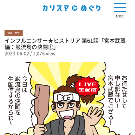
1,076 view
MENU
知識・勉強
インフルエンサー★ヒストリア 第61話「宮本武蔵
編：巌流島の決闘①」
2023-06-02
/
1,076 view