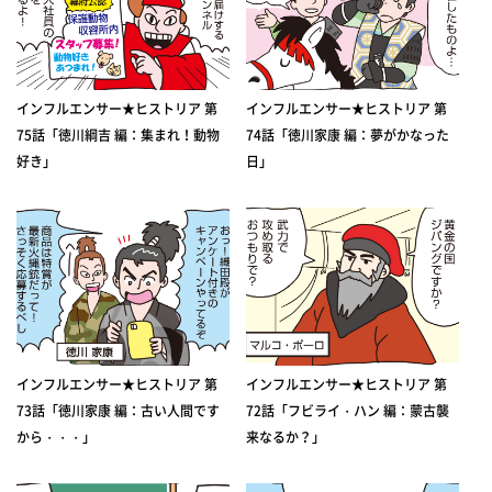
インフルエンサー★ヒストリア 第
インフルエンサー★ヒストリア 第
75話「徳川綱吉 編：集まれ！動物
74話「徳川家康 編：夢がかなった
好き」
日」
インフルエンサー★ヒストリア 第
インフルエンサー★ヒストリア 第
73話「徳川家康 編：古い人間です
72話「フビライ・ハン 編：蒙古襲
から・・・」
来なるか？」