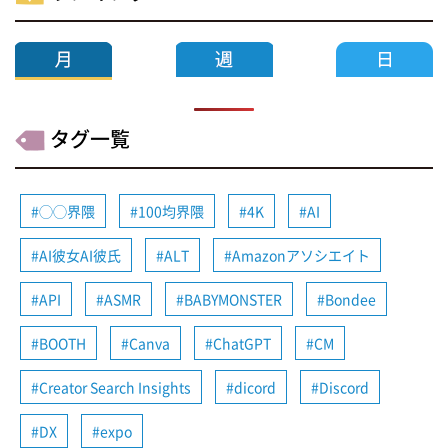
タグ一覧
◯◯界隈
100均界隈
4K
AI
AI彼女AI彼氏
ALT
Amazonアソシエイト
API
ASMR
BABYMONSTER
Bondee
BOOTH
Canva
ChatGPT
CM
Creator Search Insights
dicord
Discord
DX
expo