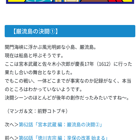
【巌流島の決闘①】
関門海峡に浮かぶ風光明媚な小島、巌流島。
現在は船島と呼ぶそうです。
ここは宮本武蔵と佐々木小次郎が慶長17年（1612）に行った
果たし合いの舞台となりました。
でもこの戦い、一体どこまでが事実なのか記録がなく、本当
のところはわかっていないようです。
決闘シーンのほとんどが後年の創作だったみたいですね～。
（マンガ＆文：前野コトブキ）
次へ＞
第62話「宮本武蔵 編：巌流島の決闘②」
前へ＞
第60話「徳川吉宗 編：享保の改革 始まる」