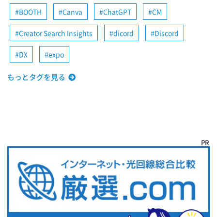
BOOTH
Canva
ChatGPT
CM
Creator Search Insights
dicord
Discord
DX
expo
もっとタグを見る
PR