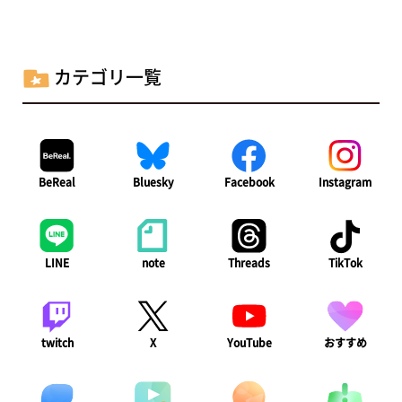
ペ
ー
ジ
カテゴリ一覧
送
り
BeReal
Bluesky
Facebook
Instagram
LINE
note
Threads
TikTok
twitch
X
YouTube
おすすめ