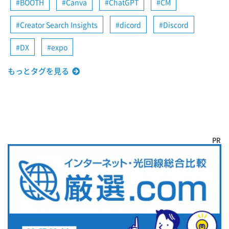
BOOTH
Canva
ChatGPT
CM
Creator Search Insights
dicord
Discord
DX
expo
もっとタグを見る
PR