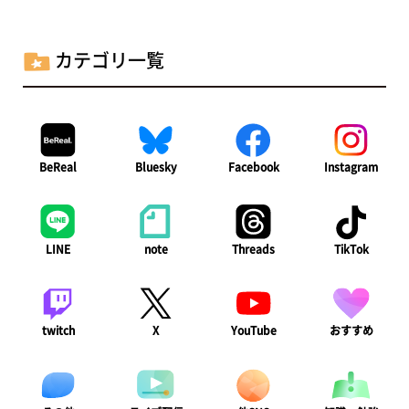
ー
ジ
カテゴリ一覧
送
り
BeReal
Bluesky
Facebook
Instagram
LINE
note
Threads
TikTok
twitch
X
YouTube
おすすめ