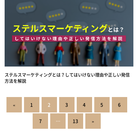
ステルスマーケティングとは？してはいけない理由や正しい発信
方法を解説
投
«
1
2
3
4
5
6
稿
の
7
…
13
»
ペ