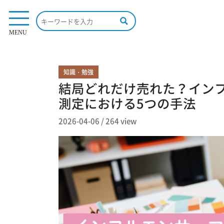
264 view
MENU
知識・勉強
結局どれだけ売れた？イン
測定における5つの手法
2026-04-06
/
264 view