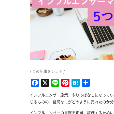
\ この記事をシェア /
Facebook
X
Line
Pinterest
Hatena
共
有
インフルエンサー施策、やりっぱなしになってい
じるものの、結局なにがどのように売れたのか分
インフルエンサーの貢献を正当に評価するために