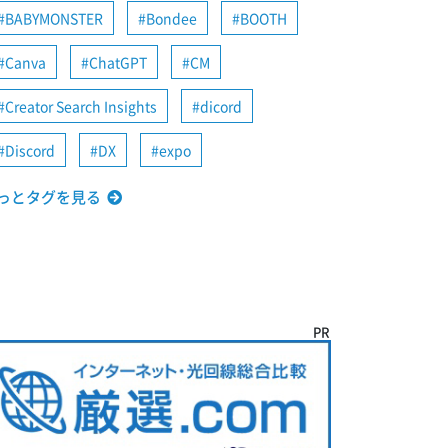
BABYMONSTER
Bondee
BOOTH
Canva
ChatGPT
CM
Creator Search Insights
dicord
Discord
DX
expo
っとタグを見る
PR