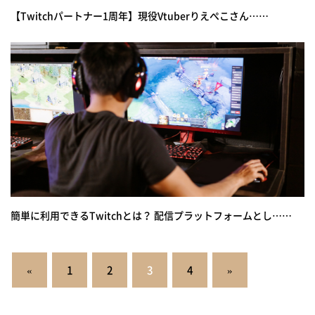
【Twitchパートナー1周年】現役Vtuberりえぺこさん……
簡単に利用できるTwitchとは？ 配信プラットフォームとし……
投
«
1
2
3
4
»
稿
の