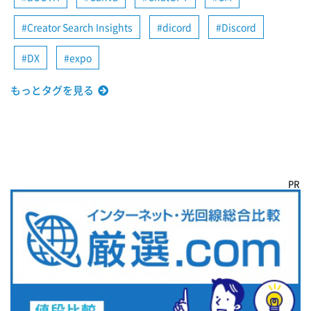
Creator Search Insights
dicord
Discord
DX
expo
もっとタグを見る
PR