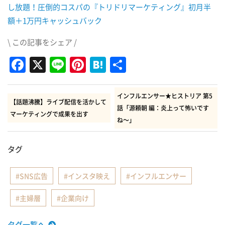
し放題！圧倒的コスパの『トリドリマーケティング』初月半
額＋1万円キャッシュバック
\ この記事をシェア /
Facebook
X
Line
Pinterest
Hatena
共
有
インフルエンサー★ヒストリア 第5
【話題沸騰】ライブ配信を活かして
話「源頼朝 編：炎上って怖いです
マーケティングで成果を出す
ね～」
タグ
SNS広告
インスタ映え
インフルエンサー
主婦層
企業向け
タグ一覧へ