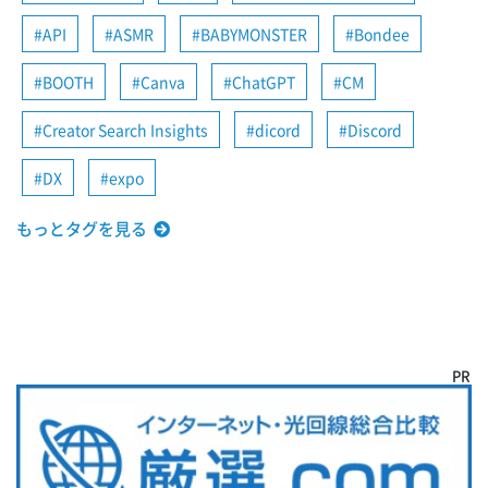
API
ASMR
BABYMONSTER
Bondee
BOOTH
Canva
ChatGPT
CM
Creator Search Insights
dicord
Discord
DX
expo
もっとタグを見る
PR