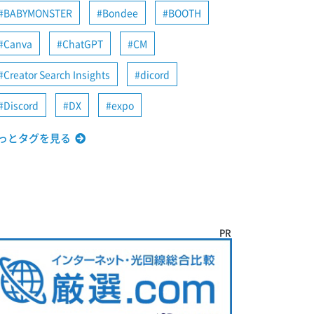
BABYMONSTER
Bondee
BOOTH
Canva
ChatGPT
CM
Creator Search Insights
dicord
Discord
DX
expo
っとタグを見る
PR