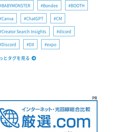
BABYMONSTER
Bondee
BOOTH
Canva
ChatGPT
CM
Creator Search Insights
dicord
Discord
DX
expo
っとタグを見る
PR