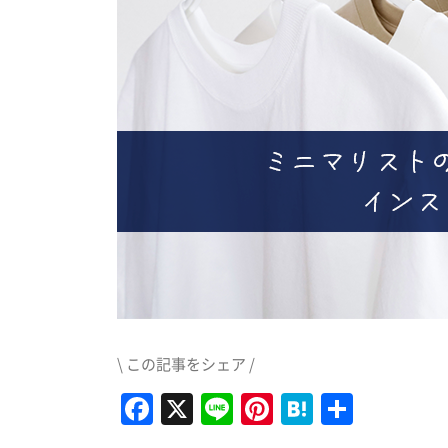
\ この記事をシェア /
Facebook
X
Line
Pinterest
Hatena
共
有