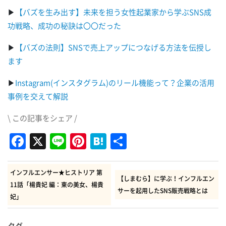
▶
【バズを生み出す】未来を担う女性起業家から学ぶSNS成
功戦略、成功の秘訣は〇〇だった
▶
【バズの法則】SNSで売上アップにつなげる方法を伝授し
ます
▶
Instagram(インスタグラム)のリール機能って？企業の活用
事例を交えて解説
\ この記事をシェア /
Facebook
X
Line
Pinterest
Hatena
共
有
インフルエンサー★ヒストリア 第
【しまむら】に学ぶ！インフルエン
11話「楊貴妃 編：東の美女、楊貴
サーを起用したSNS販売戦略とは
妃」
タグ