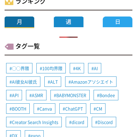
ランキング
タグ一覧
◯◯界隈
100均界隈
4K
AI
AI彼女AI彼氏
ALT
Amazonアソシエイト
API
ASMR
BABYMONSTER
Bondee
BOOTH
Canva
ChatGPT
CM
Creator Search Insights
dicord
Discord
DX
expo