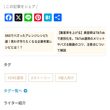
\ この記事をシェア /
Facebook
X
Line
Pinterest
Hatena
共
有
【集客率を上げる】美容師はTikTok
SNSでバズったアレンジレシピ5
で差別化を。TikTok運用のメリット
選！思わず作りたくなる企業考案レ
やバズる動画のコツ、注意点につい
シピとは！？
て解説
タグ
SNS運用
ストーリー
個人向け
タグ一覧へ
ライター紹介