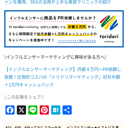
ァンを獲得。SNSの活用が上手な美容クリニックの紹介
\インフルエンサーマーケティングに興味がある方へ/
【インフルエンサーマーケティング】月額４万円～PR依頼し
放題！圧倒的コスパの『トリドリマーケティング』初月半額
＋1万円キャッシュバック
\ この記事をシェア /
Facebook
X
Line
Pinterest
Hatena
共
有
KGI・KSF・KPIってなに？マーケテ
インフルエンサー★ヒストリア 第