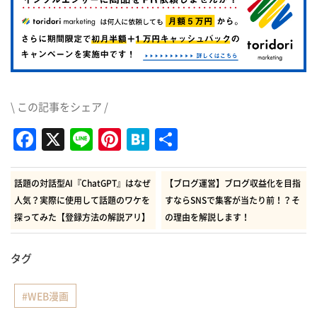
\ この記事をシェア /
Facebook
X
Line
Pinterest
Hatena
共
有
話題の対話型AI『ChatGPT』はなぜ
【ブログ運営】ブログ収益化を目指
人気？実際に使用して話題のワケを
すならSNSで集客が当たり前！？そ
探ってみた【登録方法の解説アリ】
の理由を解説します！
タグ
WEB漫画