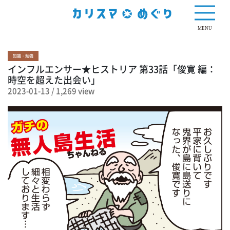
1,269 view
MENU
知識・勉強
インフルエンサー★ヒストリア 第33話「俊寛 編：
時空を超えた出会い」
2023-01-13
/
1,269 view