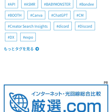
API
ASMR
BABYMONSTER
Bondee
BOOTH
Canva
ChatGPT
CM
Creator Search Insights
dicord
Discord
DX
expo
もっとタグを見る
PR