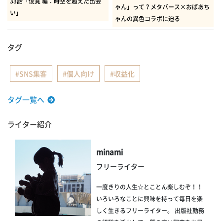
33話「俊寛 編：時空を超えた出会
ゃん」って？メタバース×おばあち
い」
ゃんの異色コラボに迫る
タグ
SNS集客
個人向け
収益化
タグ一覧へ
ライター紹介
minami
フリーライター
一度きりの人生☆とことん楽しむぞ！！
いろいろなことに興味を持って毎日を楽
しく生きるフリーライター。 出版社勤務