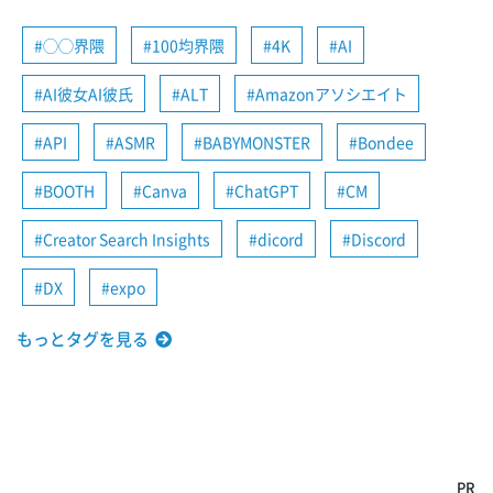
◯◯界隈
100均界隈
4K
AI
AI彼女AI彼氏
ALT
Amazonアソシエイト
API
ASMR
BABYMONSTER
Bondee
BOOTH
Canva
ChatGPT
CM
Creator Search Insights
dicord
Discord
DX
expo
もっとタグを見る
PR