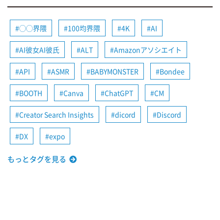
◯◯界隈
100均界隈
4K
AI
AI彼女AI彼氏
ALT
Amazonアソシエイト
API
ASMR
BABYMONSTER
Bondee
BOOTH
Canva
ChatGPT
CM
Creator Search Insights
dicord
Discord
DX
expo
もっとタグを見る