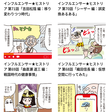
インフルエンサー★ヒストリ
インフルエンサー★ヒストリ
ア 第71話「吉田松陰 編：移り
ア 第70話「シーザー 編：誤変
変わりつつ時代」
換あるある」
インフルエンサー★ヒストリ
インフルエンサー★ヒストリ
ア 第69話「曲直瀬 道三 編：
ア 第68話「織田信長 編：仮想
戦国時代の健康事情」
空間に行ってみた」