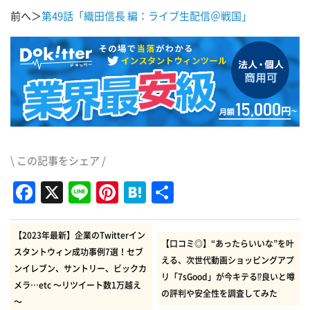
前へ＞
第49話「織田信長 編：ライブ生配信＠戦国」
\ この記事をシェア /
Facebook
X
Line
Pinterest
Hatena
共
有
【2023年最新】企業のTwitterイン
【口コミ◎】“あったらいいな”を叶
スタントウィン成功事例7選！セブ
える、次世代動画ショッピングアプ
ンイレブン、サントリー、ビックカ
リ「7sGood」が今キテる⁉良いと噂
メラ…etc ～リツイート数1万越え
の評判や安全性を調査してみた
～