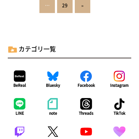
の
…
29
»
ペ
ー
ジ
カテゴリ一覧
送
り
BeReal
Bluesky
Facebook
Instagram
LINE
note
Threads
TikTok