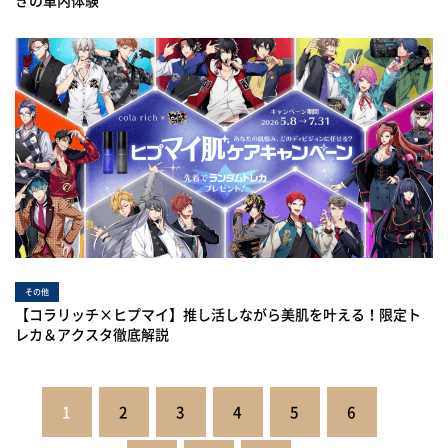
きの車内体験
その他
【コラリッチ×ヒプマイ】推し活しながら美肌を叶える！限定ト
レカ＆アクスタ徹底解説
投
1
2
3
4
5
6
稿