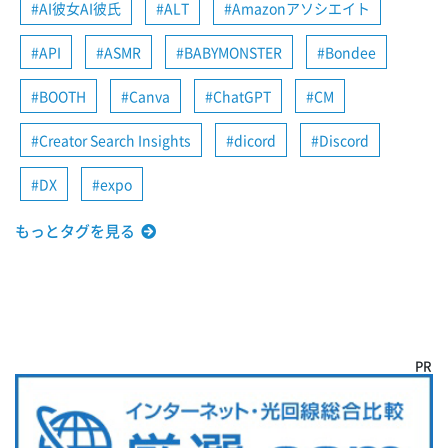
AI彼女AI彼氏
ALT
Amazonアソシエイト
API
ASMR
BABYMONSTER
Bondee
BOOTH
Canva
ChatGPT
CM
Creator Search Insights
dicord
Discord
DX
expo
もっとタグを見る
PR