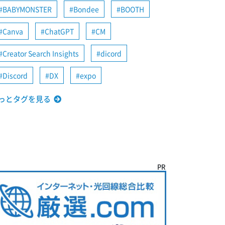
BABYMONSTER
Bondee
BOOTH
Canva
ChatGPT
CM
Creator Search Insights
dicord
Discord
DX
expo
っとタグを見る
PR