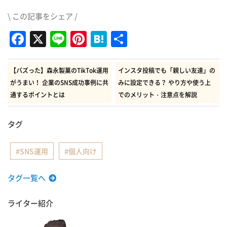
\ この記事をシェア /
Facebook
X
Line
Pinterest
Hatena
共
有
【バズった】森永製菓のTikTok運用
インスタ投稿でも「親しい友達」の
がうまい！ 企業のSNS成功事例に共
みに設定できる？ やり方や使う上
通するポイントとは
でのメリット・注意点を解説
タグ
SNS運用
個人向け
タグ一覧へ
ライター紹介