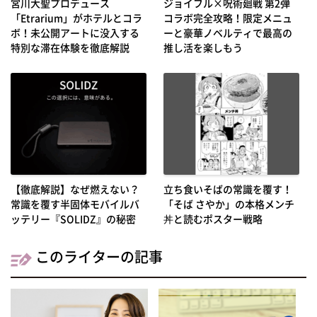
宮川大聖プロデュース
ジョイフル×呪術廻戦 第2弾
「Etrarium」がホテルとコラ
コラボ完全攻略！限定メニュ
ボ！未公開アートに没入する
ーと豪華ノベルティで最高の
特別な滞在体験を徹底解説
推し活を楽しもう
【徹底解説】なぜ燃えない？
立ち食いそばの常識を覆す！
常識を覆す半固体モバイルバ
「そば さやか」の本格メンチ
ッテリー『SOLIDZ』の秘密
丼と読むポスター戦略
このライターの記事