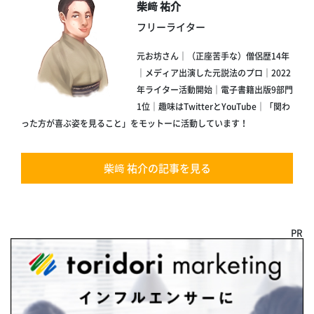
柴﨑 祐介
フリーライター
元お坊さん｜（正座苦手な）僧侶歴14年
｜メディア出演した元説法のプロ｜2022
年ライター活動開始｜電子書籍出版9部門
1位｜趣味はTwitterとYouTube｜「関わ
った方が喜ぶ姿を見ること」をモットーに活動しています！
柴﨑 祐介の記事を見る
PR