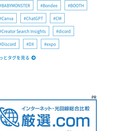
BABYMONSTER
Bondee
BOOTH
Canva
ChatGPT
CM
Creator Search Insights
dicord
Discord
DX
expo
っとタグを見る
PR