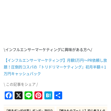
\インフルエンサーマーケティングに興味がある方へ/
【インフルエンサーマーケティング】月額5万円～PR依頼し放
題！圧倒的コスパの『トリドリマーケティング』初月半額＋1
万円キャッシュバック
\ この記事をシェア /
Facebook
X
Line
Pinterest
Hatena
共
有
「焼きポンデVS蒸しポンデ」流行り
【編みものブーム！】初心者さん必