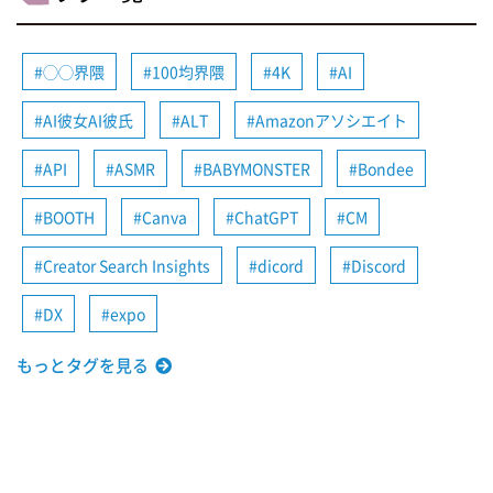
◯◯界隈
100均界隈
4K
AI
AI彼女AI彼氏
ALT
Amazonアソシエイト
API
ASMR
BABYMONSTER
Bondee
BOOTH
Canva
ChatGPT
CM
Creator Search Insights
dicord
Discord
DX
expo
もっとタグを見る