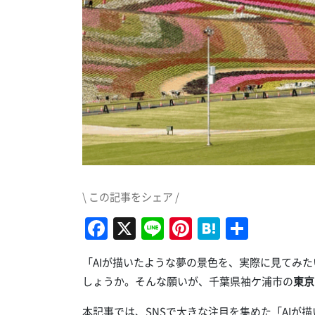
\ この記事をシェア /
Facebook
X
Line
Pinterest
Hatena
共
有
「AIが描いたような夢の景色を、実際に見てみ
しょうか。そんな願いが、千葉県袖ケ浦市の
東京
本記事では、SNSで大きな注目を集めた「AIが