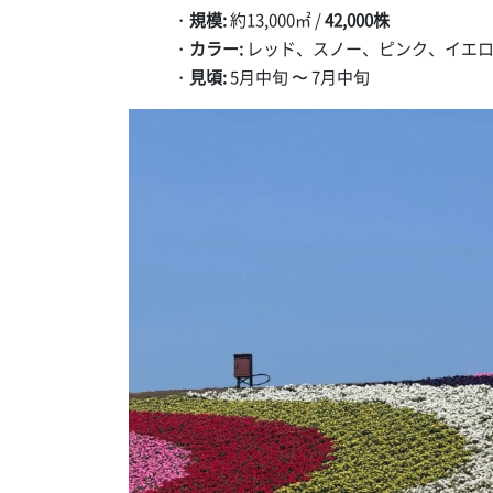
・
規模:
約13,000㎡ /
42,000株
・
カラー:
レッド、スノー、ピンク、イエロ
・
見頃:
5月中旬 〜 7月中旬