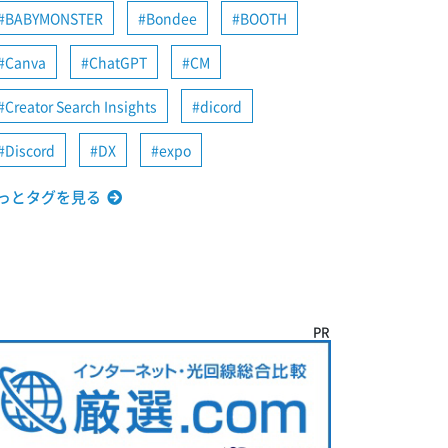
BABYMONSTER
Bondee
BOOTH
Canva
ChatGPT
CM
Creator Search Insights
dicord
Discord
DX
expo
っとタグを見る
PR