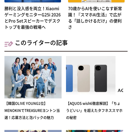
勝利と没入感を両立！Xiaomi
70歳からAIを使いこなす新常
ゲーミングモニターG25i 2026
識！『スマホAI生活』で広が
とPro Setスピーカーでデスク
る「話しかけるだけ」の便利
トップを最強の戦場へ
さ
このライターの記事
【韓国OLIVE YOUNG1位】
【AQUOS wish6徹底解説】「ちょ
MENOKINでTREASUREヨントン当
うどいい」を超えたタフネススマホ
選！応募方法と泡パックの魅力
の秘密