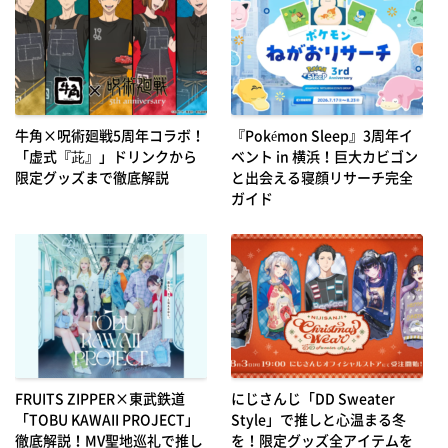
牛角×呪術廻戦5周年コラボ！
『Pokémon Sleep』3周年イ
「虚式『茈』」ドリンクから
ベント in 横浜！巨大カビゴン
限定グッズまで徹底解説
と出会える寝顔リサーチ完全
ガイド
FRUITS ZIPPER×東武鉄道
にじさんじ「DD Sweater
「TOBU KAWAII PROJECT」
Style」で推しと心温まる冬
徹底解説！MV聖地巡礼で推し
を！限定グッズ全アイテムを