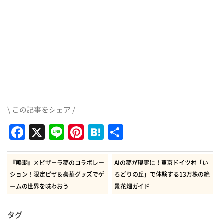
\ この記事をシェア /
Facebook
X
Line
Pinterest
Hatena
共
有
『鳴潮』×ピザーラ夢のコラボレー
AIの夢が現実に！東京ドイツ村「い
ション！限定ピザ＆豪華グッズでゲ
ろどりの丘」で体験する13万株の絶
ームの世界を味わおう
景花畑ガイド
タグ