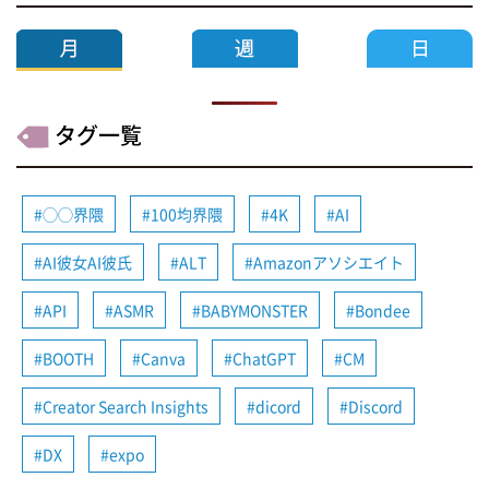
タグ一覧
◯◯界隈
100均界隈
4K
AI
AI彼女AI彼氏
ALT
Amazonアソシエイト
API
ASMR
BABYMONSTER
Bondee
BOOTH
Canva
ChatGPT
CM
Creator Search Insights
dicord
Discord
DX
expo