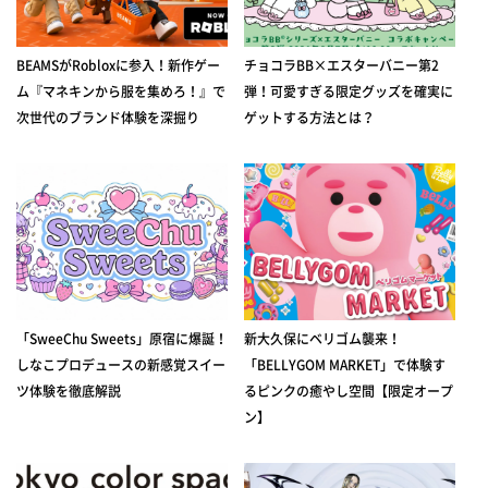
BEAMSがRobloxに参入！新作ゲー
チョコラBB×エスターバニー第2
ム『マネキンから服を集めろ！』で
弾！可愛すぎる限定グッズを確実に
次世代のブランド体験を深掘り
ゲットする方法とは？
「SweeChu Sweets」原宿に爆誕！
新大久保にベリゴム襲来！
しなこプロデュースの新感覚スイー
「BELLYGOM MARKET」で体験す
ツ体験を徹底解説
るピンクの癒やし空間【限定オープ
ン】