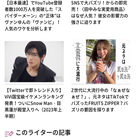
【日本最速】でYouTube登録
SNSで大バズリ！からの即完
者数1000万人を突破した『ス
売！〈田中みな実愛用商品〉
パイダーメーン』の“正体”は
はなぜ人気？ 彼女の影響力の
ヴァンゆんの「ヴァンビ」！
強さに迫ります
人気のワケを分析します
【Twitterで即トレンド入り】
Z世代に大流行中の「なぁぜな
ViVi国宝級イケメンランキング
ぁぜ？」、元ネタはTikTokで
発表！ついにSnow Man・目
バズったFRUITS ZIPPER？バ
黒蓮が殿堂入りへ（2023年上
ズリの要因を探ります
半期）
このライターの記事