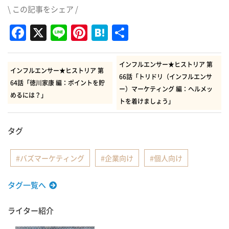
\ この記事をシェア /
Facebook
X
Line
Pinterest
Hatena
共
有
インフルエンサー★ヒストリア 第
インフルエンサー★ヒストリア 第
66話「トリドリ（インフルエンサ
64話「徳川家康 編：ポイントを貯
ー）マーケティング 編：ヘルメッ
めるには？」
トを着けましょう」
タグ
バズマーケティング
企業向け
個人向け
タグ一覧へ
ライター紹介