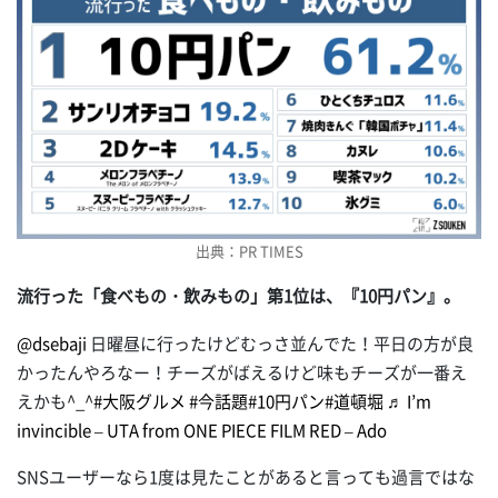
出典：PR TIMES
流行った「食べもの・飲みもの」第1位は、『10円パン』。
@dsebaji
日曜昼に行ったけどむっさ並んでた！平日の方が良
かったんやろなー！チーズがばえるけど味もチーズが一番え
えかも^_^
#大阪グルメ
#今話題
#10円パン
#道頓堀
♬ I’m
invincible – UTA from ONE PIECE FILM RED – Ado
SNSユーザーなら1度は見たことがあると言っても過言ではな