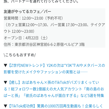
族、パートナーを連れて行ってみてください。
友達がやってるカフェ／バー
営業時間：12:00～23:00（予約不可）
（カフェ営業12:00～17:30、バー営業 17:30～23:00、テイクア
ウト 12:00～23:00）
オープン日：4月22日（土）
住所：東京都渋谷区神宮前6-6-2 原宿ベルピア 3階
\こちらもおすすめ/
▼
【Z世代NEWトレンド】Y2Kの次は“Y3K”⁉ AIやメタバースの
影響を受けたメイクやファッションの実態とは……
▼
【癒し】おばあちゃん×孫のTikTokがバズリまくってい
る！総フォロワー数1億越えの大人気アカウント「南の島のお
ばーと孫」「彼氏のばあちゃんが面白すぎる」など5選を特集
▼
【TikTok成功例】驚異の1000万回再生動画も！企業らしく