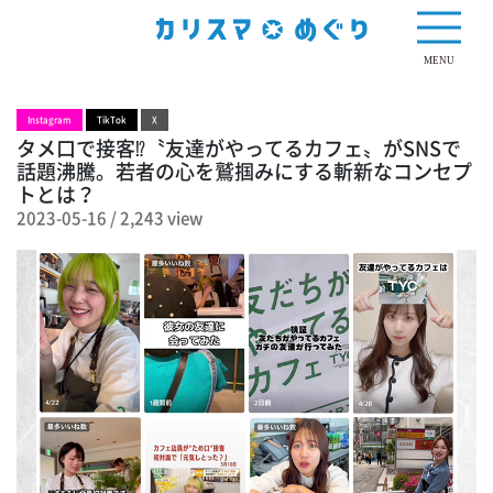
2,243 view
MENU
Instagram
TikTok
X
タメ口で接客⁉〝友達がやってるカフェ〟がSNSで
話題沸騰。若者の心を鷲掴みにする斬新なコンセプ
トとは？
2023-05-16
/
2,243 view