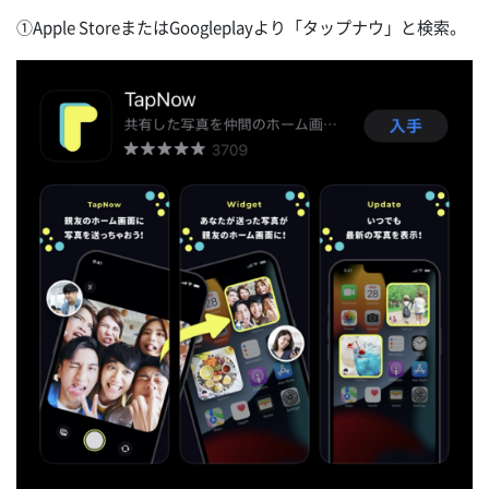
①Apple StoreまたはGoogleplayより「タップナウ」と検索。