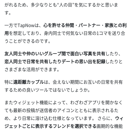
がれるため、多少なりとも“人の目”を気にするかと思いま
す。
一方でTapNowは、
心を許せる仲間・パートナー・家族との利
用
を想定しており、身内同士で何気ない日常の1コマを送り合
うことができるのです。
友人同士や仲のいいグループ間で面白い写真を共有
したり、
恋人同士で日常を共有したりデートの思い出を記録
したりと
さまざまな活用ができます。
特に
遠距離カップル
は、会えない期間にお互いの日常を共有
するための良いツールではないでしょうか。
またウィジェット機能によって、わざわざアプリを開かなく
ても最新の投稿が送信者のアイコンとともに表示されるた
め、より日常に溶け込む仕様となっています。 さらに、
ウィ
ジェットごとに表示するフレンドを選択できる
画期的な機能