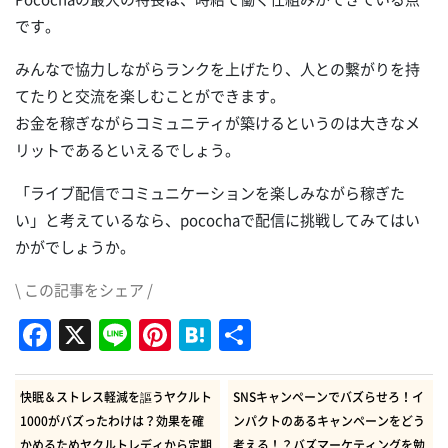
です。
みんなで協力しながらランクを上げたり、人との繋がりを持
てたりと交流を楽しむことができます。
お金を稼ぎながらコミュニティが築けるというのは大きなメ
リットであるといえるでしょう。
「ライブ配信でコミュニケーションを楽しみながら稼ぎた
い」と考えているなら、pocochaで配信に挑戦してみてはい
かがでしょうか。
\ この記事をシェア /
Facebook
X
Line
Pinterest
Hatena
共
有
快眠＆ストレス軽減を謳うヤクルト
SNSキャンペーンでバズらせろ！イ
1000がバズったわけは？効果を確
ンパクトのあるキャンペーンをどう
かめるためヤクルトレディから定期
考える！？バズマーケティングを勉