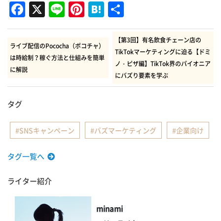
Facebook
X
Line
Pinterest
Hatena
共
有
【第3回】有名飲食チェーン店の
ライブ配信のPococha（ポコチャ）
TikTokマーケティングに迫る【ドミ
は時給制？稼ぐ方法と仕組みを簡単
ノ・ピザ編】TikTok界のパイオニア
に解説
にバズり要素を学ぶ
タグ
SNSキャンペーン
バズマーケティング
企業向け
タグ一覧へ
ライター紹介
minami