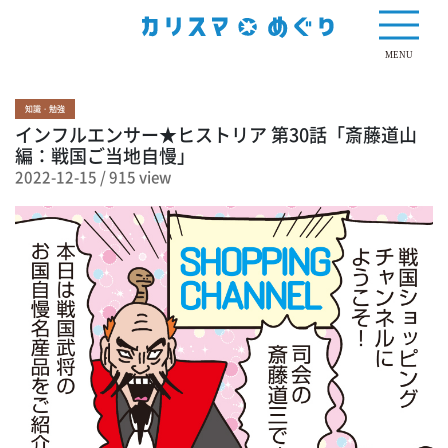
915 view
MENU
知識・勉強
インフルエンサー★ヒストリア 第30話「斎藤道山
編：戦国ご当地自慢」
2022-12-15
/
915 view