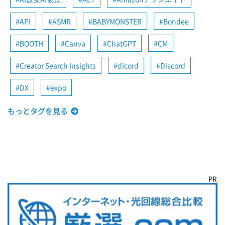
API
ASMR
BABYMONSTER
Bondee
BOOTH
Canva
ChatGPT
CM
Creator Search Insights
dicord
Discord
DX
expo
もっとタグを見る
PR