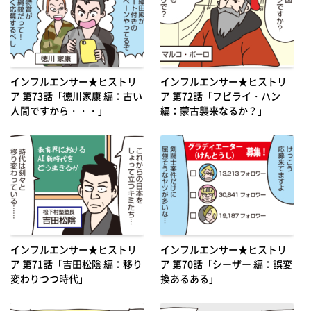
インフルエンサー★ヒストリ
インフルエンサー★ヒストリ
ア 第73話「徳川家康 編：古い
ア 第72話「フビライ・ハン
人間ですから・・・」
編：蒙古襲来なるか？」
インフルエンサー★ヒストリ
インフルエンサー★ヒストリ
ア 第71話「吉田松陰 編：移り
ア 第70話「シーザー 編：誤変
変わりつつ時代」
換あるある」