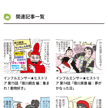
関連記事一覧
インフルエンサー★ヒストリ
インフルエンサー★ヒストリ
ア 第75話「徳川綱吉 編：集ま
ア 第74話「徳川家康 編：夢が
れ！動物好き」
かなった日」