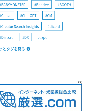
BABYMONSTER
Bondee
BOOTH
Canva
ChatGPT
CM
Creator Search Insights
dicord
Discord
DX
expo
っとタグを見る
PR