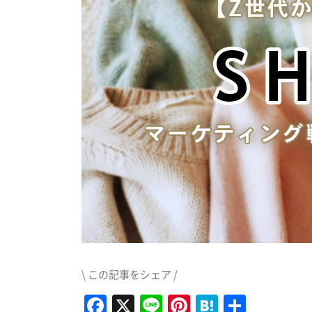
\ この記事をシェア /
Facebook
X
Line
Pinterest
Hatena
共