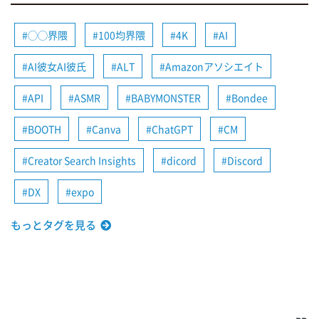
◯◯界隈
100均界隈
4K
AI
AI彼女AI彼氏
ALT
Amazonアソシエイト
API
ASMR
BABYMONSTER
Bondee
BOOTH
Canva
ChatGPT
CM
Creator Search Insights
dicord
Discord
DX
expo
もっとタグを見る