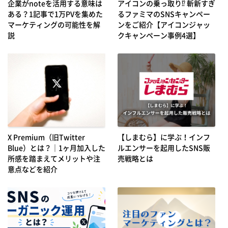
企業がnoteを活用する意味は
アイコンの乗っ取り⁉ 斬新すぎ
ある？1記事で1万PVを集めた
るファミマのSNSキャンペー
マーケティングの可能性を解
ンをご紹介【アイコンジャッ
説
クキャンペーン事例4選】
X Premium（旧Twitter
【しまむら】に学ぶ！インフ
Blue）とは？｜1ヶ月加入した
ルエンサーを起用したSNS販
所感を踏まえてメリットや注
売戦略とは
意点などを紹介