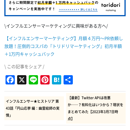
\インフルエンサーマーケティングに興味がある方へ/
【インフルエンサーマーケティング】月額４万円～PR依頼し
放題！圧倒的コスパの『トリドリマーケティング』初月半額
＋1万円キャッシュバック
\ この記事をシェア /
Facebook
X
Line
Pinterest
Hatena
共
有
【最新】Twitter APIは改悪
インフルエンサー★ヒストリア 第
か……？有料化はいつから？現状を
43話「円山応挙 編：幽霊絵師の実
まとめてみた【2023年3月7日時
情」
点】