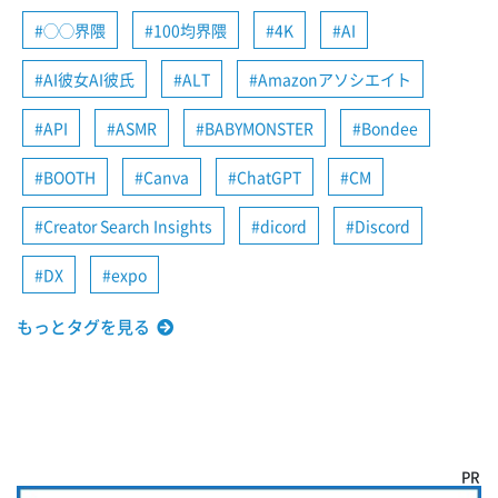
◯◯界隈
100均界隈
4K
AI
AI彼女AI彼氏
ALT
Amazonアソシエイト
API
ASMR
BABYMONSTER
Bondee
BOOTH
Canva
ChatGPT
CM
Creator Search Insights
dicord
Discord
DX
expo
もっとタグを見る
PR