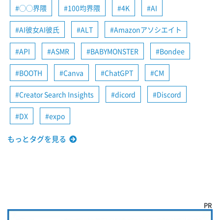
◯◯界隈
100均界隈
4K
AI
AI彼女AI彼氏
ALT
Amazonアソシエイト
API
ASMR
BABYMONSTER
Bondee
BOOTH
Canva
ChatGPT
CM
Creator Search Insights
dicord
Discord
DX
expo
もっとタグを見る
PR