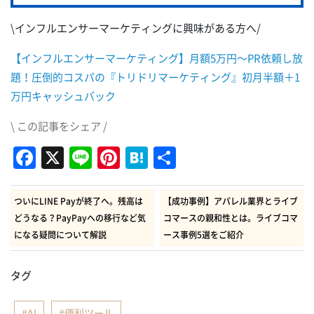
\インフルエンサーマーケティングに興味がある方へ/
【インフルエンサーマーケティング】月額5万円～PR依頼し放
題！圧倒的コスパの『トリドリマーケティング』初月半額＋1
万円キャッシュバック
\ この記事をシェア /
Facebook
X
Line
Pinterest
Hatena
共
有
ついにLINE Payが終了へ。残高は
【成功事例】アパレル業界とライブ
どうなる？PayPayへの移行など気
コマースの親和性とは。ライブコマ
になる疑問について解説
ース事例5選をご紹介
タグ
AI
便利ツール