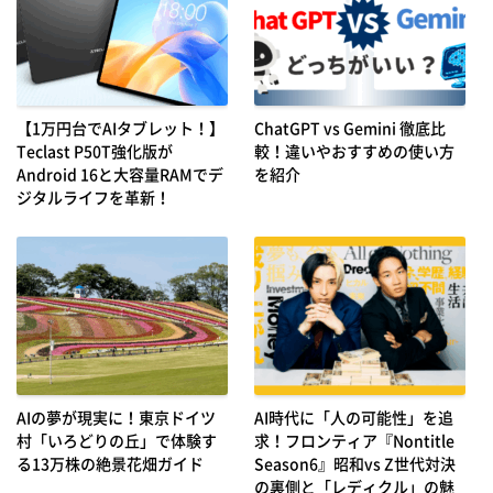
【1万円台でAIタブレット！】
ChatGPT vs Gemini 徹底比
Teclast P50T強化版が
較！違いやおすすめの使い方
Android 16と大容量RAMでデ
を紹介
ジタルライフを革新！
AIの夢が現実に！東京ドイツ
AI時代に「人の可能性」を追
村「いろどりの丘」で体験す
求！フロンティア『Nontitle
る13万株の絶景花畑ガイド
Season6』昭和vs Z世代対決
の裏側と「レディクル」の魅