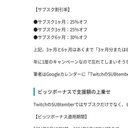
【サブスク割引率】
●サブスク1ヶ月：25％オフ
●サブスク3ヶ月：25％オフ
●サブスク6ヶ月：30％オフ
上記、3ヶ月と6ヶ月はあくまで「3ヶ月分または
年に1度のキャンペーンなので忘れてしまいそう
筆者はGoogleカレンダーに「TwitchのSUB
ビッツボーナスで支援額の上乗せ
TwitchのSUBtemberではサブスクだけで
【ビッツボーナス適用期間】