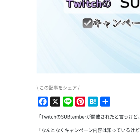
\ この記事をシェア /
Facebook
X
Line
Pinterest
Hatena
共
有
「TwitchのSUBtemberが開催されたと言
「なんとなくキャンペーン内容は知っているけど