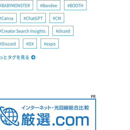
BABYMONSTER
Bondee
BOOTH
Canva
ChatGPT
CM
Creator Search Insights
dicord
Discord
DX
expo
っとタグを見る
PR