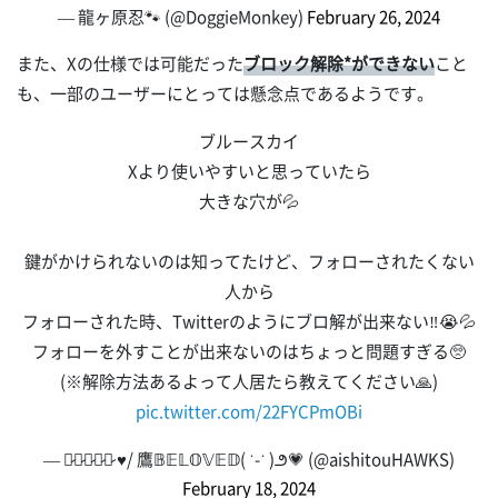
— 龍ヶ原忍🐾 (@DoggieMonkey)
February 26, 2024
また、Xの仕様では可能だった
ブロック解除*ができない
こと
も、一部のユーザーにとっては懸念点であるようです。
ブルースカイ
Xより使いやすいと思っていたら
大きな穴が💦
鍵がかけられないのは知ってたけど、フォローされたくない
人から
フォローされた時、Twitterのようにブロ解が出来ない‼️😭💦
フォローを外すことが出来ないのはちょっと問題すぎる🥺
(※解除方法あるよって人居たら教えてください🙏)
pic.twitter.com/22FYCPmOBi
— ち̷ゃ̷な̷ッ̷そ̷ ♥︎/ 鷹𝔹𝔼𝕃𝕆𝕍𝔼𝔻( ˙-˙ )౨💗 (@aishitouHAWKS)
February 18, 2024