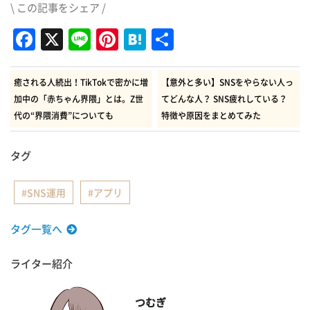
\ この記事をシェア /
Facebook
X
Line
Pinterest
Hatena
共
有
癒される人続出！TikTokで密かに増
【意外と多い】SNSをやらない人っ
加中の「赤ちゃん界隈」とは。Z世
てどんな人？ SNS疲れしている？
代の“界隈消費”についても
特徴や原因をまとめてみた
タグ
SNS運用
アプリ
タグ一覧へ
ライター紹介
つむぎ