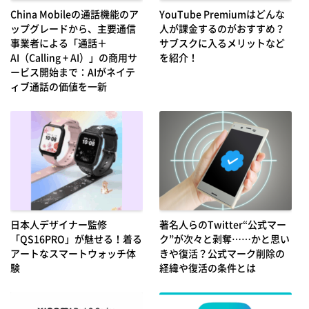
China Mobileの通話機能のア
YouTube Premiumはどんな
ップグレードから、主要通信
人が課金するのがおすすめ？
事業者による「通話＋
サブスクに入るメリットなど
AI（Calling + AI）」の商用サ
を紹介！
ービス開始まで：AIがネイテ
ィブ通話の価値を一新
日本人デザイナー監修
著名人らのTwitter“公式マー
「QS16PRO」が魅せる！着る
ク”が次々と剥奪……かと思い
アートなスマートウォッチ体
きや復活？公式マーク削除の
験
経緯や復活の条件とは