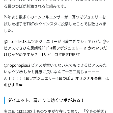
る耳のつぼが刺激される仕組みです。
昨年より数多くのインフルエンサーが、耳つぼジュエリーを
試した様子をTikTokやインスタに投稿したことで拡散されま
した。
@hitoedes13
耳ツボジュエリーが可愛すぎてシェアハピ。👂✨
ピアスできひん民朗報ﾀﾞｿﾞ
#耳ツボジュエリー
♬ かわいいだ
けじゃだめですか？ – 1サビ – CUTIE STREET
@noponopisu2
ピアスが空いてない人でもできるピアスみた
いなやツ🥹 しかも健康に良いなんて一石二鳥じゃーーー
ん！！！！
#耳ツボジュエリー
#耳つぼ
♬ オリジナル楽曲 – ほ
のぴす🐰👑
ダイエット、肩こりに効くツボがある！
実は耳には110以上ものツボが存在しており、「全身の縮図」