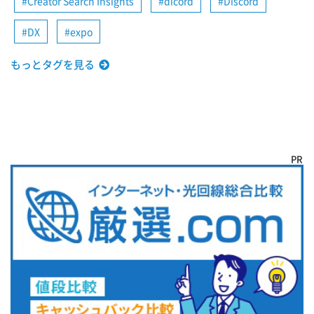
Creator Search Insights
dicord
Discord
DX
expo
もっとタグを見る
PR