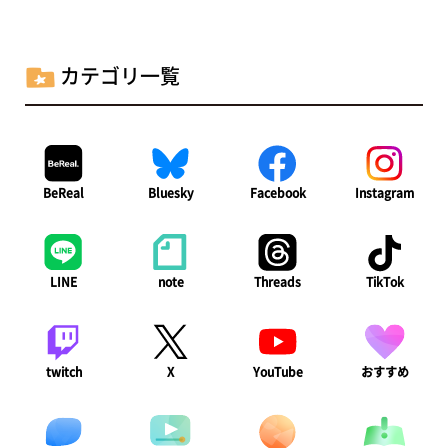
カテゴリ一覧
BeReal
Bluesky
Facebook
Instagram
LINE
note
Threads
TikTok
twitch
X
YouTube
おすすめ