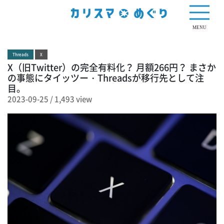
1,493 view
MENU
Threads
X
X（旧Twitter）の完全有料化？ 月額266円？ まさか
の事態にタイッツー・Threadsが移行先として注
目。
2023-09-25
/
1,493 view