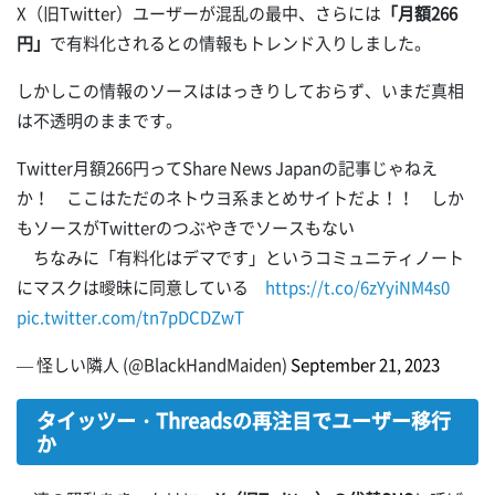
X（旧Twitter）ユーザーが混乱の最中、さらには
「月額266
円」
で有料化されるとの情報もトレンド入りしました。
しかしこの情報のソースははっきりしておらず、いまだ真相
は不透明のままです。
Twitter月額266円ってShare News Japanの記事じゃねえ
か！ ここはただのネトウヨ系まとめサイトだよ！！ しか
もソースがTwitterのつぶやきでソースもない
ちなみに「有料化はデマです」というコミュニティノート
にマスクは曖昧に同意している
https://t.co/6zYyiNM4s0
pic.twitter.com/tn7pDCDZwT
— 怪しい隣人 (@BlackHandMaiden)
September 21, 2023
タイッツー・Threadsの再注目でユーザー移行
か