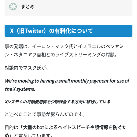
まとめ
X（旧Twitter）の有料化について
事の発端は、イーロン・マスク氏とイスラエルのベンヤミ
ン・ネタニヤフ首相とのライブストリーミングの対談。
対談内でマスク氏が、
We’re moving to having a small monthly payment for use of
the X systems.
Xシステムの月額使用料を少額課金する方向に移行している
と述べたことで事態が膨らんだのです。
目的は
「大量のbotによるヘイトスピーチや誤情報を防ぐた
め」
と言及しています。