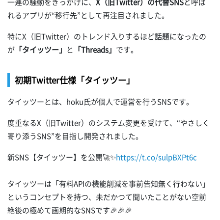
一連の騒動をきっかけに、
X（旧Twitter）の代替SNS
と呼ば
れるアプリが“移行先”として再注目されました。
特にX（旧Twitter）のトレンド入りするほど話題になったの
が
「タイッツー」
と
「Threads」
です。
初期Twitter仕様「タイッツー」
タイッツーとは、hoku氏が個人で運営を行うSNSです。
度重なるX（旧Twitter）のシステム変更を受けて、“やさしく
寄り添うSNS”を目指し開発されました。
新SNS【タイッツー】を公開🚀✨
https://t.co/sulpBXPt6c
タイッツーは「有料APIの機能削減を事前告知無く行わない」
というコンセプトを持つ、未だかつて聞いたことがない空前
絶後の極めて画期的なSNSです🎉🎉🎉