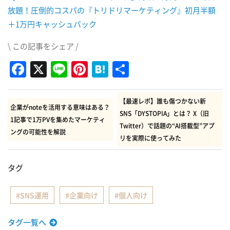
放題！圧倒的コスパの『トリドリマーケティング』初月半額
＋1万円キャッシュバック
\ この記事をシェア /
Facebook
X
Line
Pinterest
Hatena
共
有
【最速レポ】誰も傷つかない新
企業がnoteを活用する意味はある？
SNS「DYSTOPIA」とは？ X（旧
1記事で1万PVを集めたマーケティ
Twitter）で話題の“AI搭載型”アプ
ングの可能性を解説
リを実際に使ってみた
タグ
SNS運用
企業向け
個人向け
タグ一覧へ