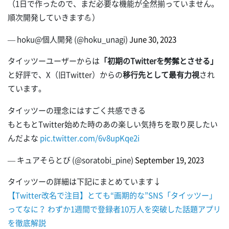
（1日で作ったので、まだ必要な機能が全然揃っていません。
順次開発していきます💪）
— hoku@個人開発 (@hoku_unagi)
June 30, 2023
タイッツーユーザーからは
「初期のTwitterを髣髴とさせる」
と好評で、X（旧Twitter）からの
移行先として最有力視
され
ています。
タイッツーの理念にはすごく共感できる
もともとTwitter始めた時のあの楽しい気持ちを取り戻したい
んだよな
pic.twitter.com/6v8upKqe2i
— キュアそらとび (@soratobi_pine)
September 19, 2023
タイッツーの詳細は下記にまとめています↓
【Twitter改名で注目】とても“画期的な”SNS「タイッツー」
ってなに？ わずか1週間で登録者10万人を突破した話題アプリ
を徹底解説