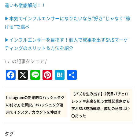
違いも徹底解剖！！
▶︎本気でインフルエンサーになりたいなら“好き”じゃなく“稼
げる”で選べ
▶︎インフルエンサーを目指す！個人で成果を出すSNSマーケ
ティングのメリット＆方法を紹介
\ この記事をシェア /
Facebook
X
Line
Pinterest
Hatena
共
有
【バズを生み出す】2代目バチェロ
Instagramの効果的なハッシュタグ
レッテや未来を担う女性起業家から
の付け方を解説。#ハッシュタグ運
学ぶSNS成功戦略、成功の秘訣は〇
用でインスタアカウントを伸ばす
〇だった
タグ