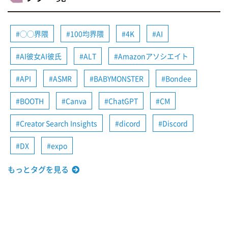
◯◯界隈
100均界隈
4K
AI
AI彼女AI彼氏
ALT
Amazonアソシエイト
API
ASMR
BABYMONSTER
Bondee
BOOTH
Canva
ChatGPT
CM
Creator Search Insights
dicord
Discord
DX
expo
もっとタグを見る