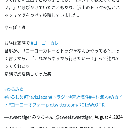
い。」と呼びかけていたこともあり、沢山のトラジャ担がハ
ッシュタグをつけて投稿していました。
やっぽ！🦍
お昼は家族で
#ゴーゴーカレー
旦那が、「ゴーゴーカレーとトラジャなんかやってる？」っ
て言うから、「これからやるから行きたい〜！」って連れて
ってくれた✨️
家族で虎活楽しかった笑
#ゆるみゆ
#ゆるしめ
#TravisJapan
#トラジャ
#宮近海斗
#中村海人
#Wカイ
ト
#ゴーゴーオファー
pic.twitter.com/RC1pWcOFIK
— sweet tiger みゆちゃん (@sweetsweettiger)
August 4, 2024