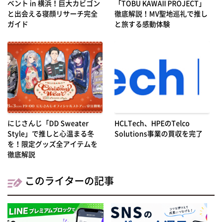
ベント in 横浜！巨大カビゴン
「TOBU KAWAII PROJECT」
と出会える寝顔リサーチ完全
徹底解説！MV聖地巡礼で推し
ガイド
と旅する感動体験
にじさんじ「DD Sweater
HCLTech、HPEのTelco
Style」で推しと心温まる冬
Solutions事業の買収を完了
を！限定グッズ全アイテムを
徹底解説
このライターの記事