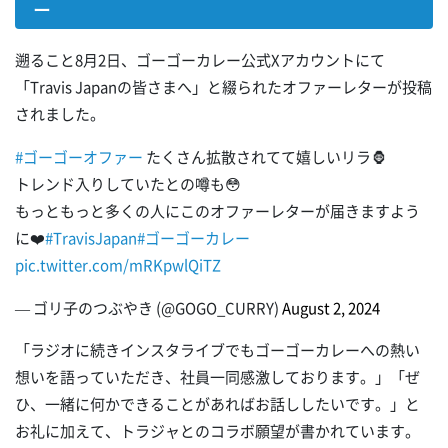
ー
遡ること8月2日、ゴーゴーカレー公式Xアカウントにて
「Travis Japanの皆さまへ」と綴られたオファーレターが投稿
されました。
#ゴーゴーオファー
たくさん拡散されてて嬉しいリラ🦍
トレンド入りしていたとの噂も😳
もっともっと多くの人にこのオファーレターが届きますよう
に❤️
#TravisJapan
#ゴーゴーカレー
pic.twitter.com/mRKpwlQiTZ
— ゴリ子のつぶやき (@GOGO_CURRY)
August 2, 2024
「ラジオに続きインスタライブでもゴーゴーカレーへの熱い
想いを語っていただき、社員一同感激しております。」「ぜ
ひ、一緒に何かできることがあればお話ししたいです。」と
お礼に加えて、トラジャとのコラボ願望が書かれています。