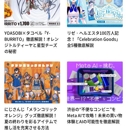
YOASOBI×タコベル「Y-
リゼ・ヘルエスタ100万人記
BURRITO」徹底解説！オレン
念！「Celebration Goods」
ジトルティーヤと星型チーズ
全5種徹底解説
の秘密
にじさんじ「メランコリック
渋谷の“不便なコンビニ”を
オレンジ」グッズ徹底解説！
Meta AIで攻略！未来の買い物
夏の終わりを彩るアイテムで
体験とAIの可能性を徹底解説
推し活を充実させる方法