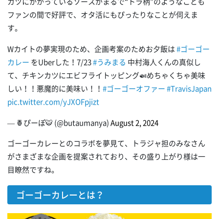
カツにかかっているソースがまるで“トラ柄”のようなことも
ファンの間で好評で、オタ活にもぴったりなことが伺えま
す。
Wカイトの夢実現のため、企画考案のためお夕飯は
#ゴーゴー
カレー
をUberした！7/23
#うみまる
中村海人くんの真似し
て、チキンカツにエビフライトッピング🍛めちゃくちゃ美味
しい！！悪魔的に美味い！！
#ゴーゴーオファー
#TravisJapan
pic.twitter.com/yJXOFpjizt
— 🍍ぴーぽ🐯 (@butaumanya)
August 2, 2024
ゴーゴーカレーとのコラボを夢見て、トラジャ担のみなさん
がさまざまな企画を提案されており、その盛り上がり様は一
目瞭然ですね。
ゴーゴーカレーとは？