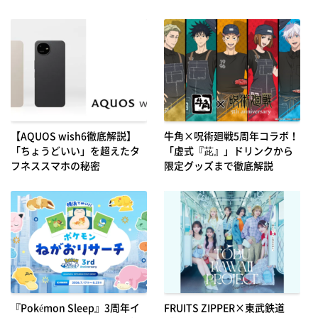
【AQUOS wish6徹底解説】
牛角×呪術廻戦5周年コラボ！
「ちょうどいい」を超えたタ
「虚式『茈』」ドリンクから
フネススマホの秘密
限定グッズまで徹底解説
『Pokémon Sleep』3周年イ
FRUITS ZIPPER×東武鉄道