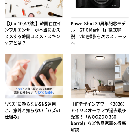
【Qoo10メガ割】韓国在住イ
PowerShot 30周年記念モデ
ンフルエンサーが本当におス
ル「G7 X Mark III」徹底解
スメする韓国コスメ・スキン
説！Vlog撮影を次のステージ
ケアとは？
へ
“バズ”に頼らないSNS運用
【iFデザインアワード2026】
と、意外と知らない「バズの
アイリスオーヤマが過去最多
仕組み」
受賞！「WOOZOO 360
barrel」など名品家電を徹底
解説