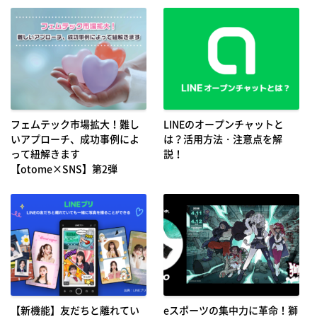
フェムテック市場拡大！難し
LINEのオープンチャットと
いアプローチ、成功事例によ
は？活用方法・注意点を解
って紐解きます
説！
【otome×SNS】第2弾
【新機能】友だちと離れてい
eスポーツの集中力に革命！獅