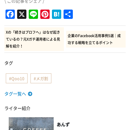
\ この記事をシェア /
Facebook
X
Line
Pinterest
Hatena
共
有
Xの「続きはプロフへ」はなぜ起き
企業のFacebook活用事例5選｜成
ているの？元Xガチ運用者による見
功する戦略を立てるポイント
解を紹介！
タグ
Qoo10
メガ割
タグ一覧へ
ライター紹介
あんず