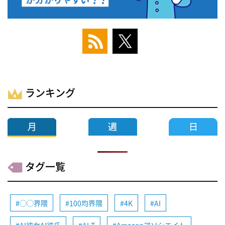
ランキング
タグ一覧
◯◯界隈
100均界隈
4K
AI