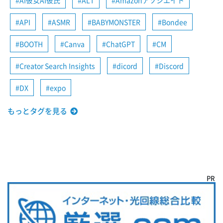
AI彼女AI彼氏
ALT
Amazonアソシエイト
API
ASMR
BABYMONSTER
Bondee
BOOTH
Canva
ChatGPT
CM
Creator Search Insights
dicord
Discord
DX
expo
もっとタグを見る
PR