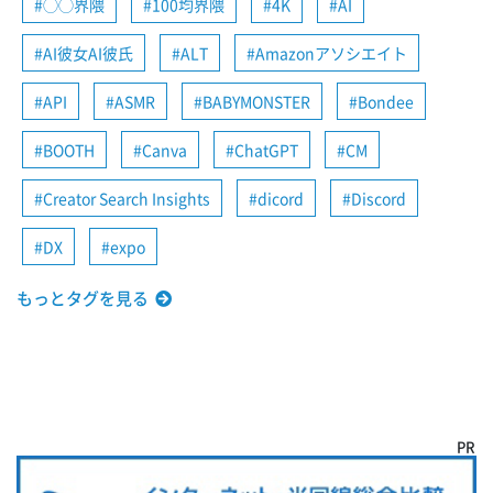
◯◯界隈
100均界隈
4K
AI
AI彼女AI彼氏
ALT
Amazonアソシエイト
API
ASMR
BABYMONSTER
Bondee
BOOTH
Canva
ChatGPT
CM
Creator Search Insights
dicord
Discord
DX
expo
もっとタグを見る
PR