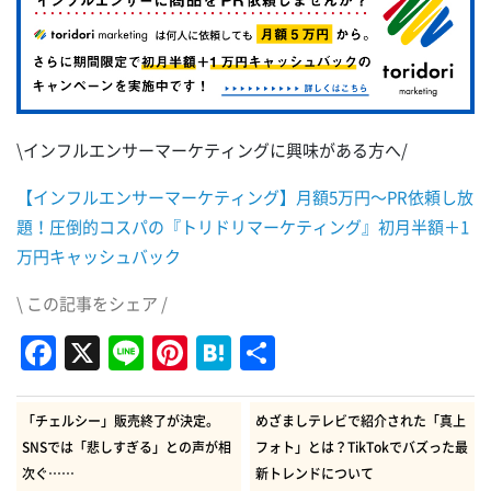
\インフルエンサーマーケティングに興味がある方へ/
【インフルエンサーマーケティング】月額5万円～PR依頼し放
題！圧倒的コスパの『トリドリマーケティング』初月半額＋1
万円キャッシュバック
\ この記事をシェア /
Facebook
X
Line
Pinterest
Hatena
共
有
「チェルシー」販売終了が決定。
めざましテレビで紹介された「真上
SNSでは「悲しすぎる」との声が相
フォト」とは？TikTokでバズった最
次ぐ……
新トレンドについて