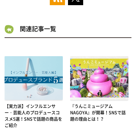
関連記事一覧
【実力派】インフルエンサ
『うんこミュージアム
ー・芸能人のプロデュースコ
NAGOYA』が開幕！SNSで話
スメ5選！SNSで話題の商品を
題の理由とは！？
ご紹介