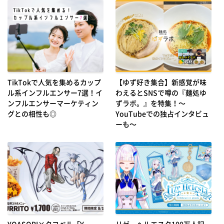
TikTokで人気を集めるカップ
【ゆず好き集合】新感覚が味
ル系インフルエンサー7選！イ
わえるとSNSで噂の『麺処ゆ
ンフルエンサーマーケティン
ずラボ。』を特集！～
グとの相性も◎
YouTubeでの独占インタビュ
ーも～