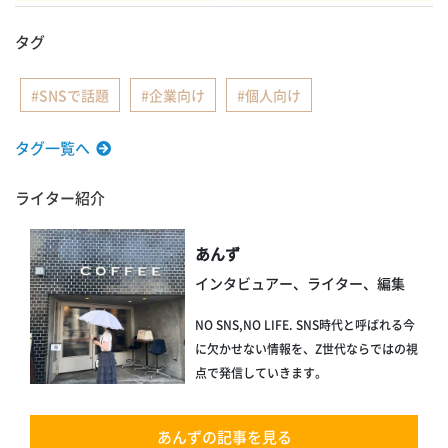
タグ
SNSで話題
企業向け
個人向け
タグ一覧へ
ライター紹介
あんず
インタビュアー、ライター、編集
NO SNS,NO LIFE. SNS時代と呼ばれる今
に欠かせない情報を、Z世代ならではの視
点で発信していきます。
あんずの記事を見る