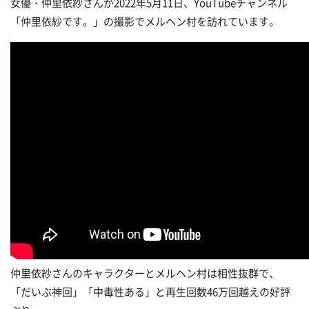
女優・仲里依紗さんが2022年5月11日、YouTubeチャンネル
「仲里依紗です。」の撮影でメルヘン村を訪れています。
仲里依紗さんのキャラクターとメルヘン村は相性抜群で、
「だいぶ神回」「中毒性ある」と再生回数46万回越えの好評