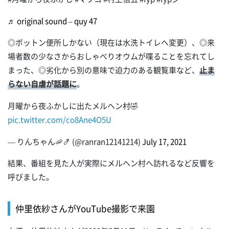
♬ original sound – quy 47
◎ボットン便所しかない（現在は水洗トイレへ変更）、◎来
場者数の少なさからおしゃべりオウムが喋ることを忘れてし
まった、◎劣化から別の意味で迫力のある観覧車など、
止ま
らない自虐が話題に
。
月曜から夜ふかしに出たメルヘン村🤣
pic.twitter.com/co8Ane4O5U
— りんちゃん🦐🍤 (@ranran12141214)
July 17, 2021
結果、番組を見た人が実際にメルヘン村へ訪れるなど反響を
呼びました。
仲里依紗さんがYouTube撮影で来園