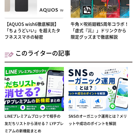
【AQUOS wish6徹底解説】
牛角×呪術廻戦5周年コラボ！
「ちょうどいい」を超えたタ
「虚式『茈』」ドリンクから
フネススマホの秘密
限定グッズまで徹底解説
このライターの記事
LINEプレミアムブロックで相手の
SNSのオーガニック運用とは？メリ
友だちリストから消せる？ LYPプレ
ットや成功のポイントを解説
ミアムの新機能まとめ