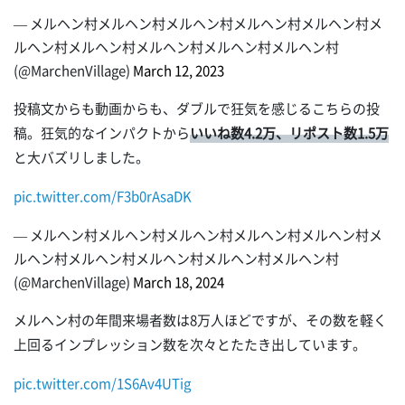
— メルヘン村メルヘン村メルヘン村メルヘン村メルヘン村メ
ルヘン村メルヘン村メルヘン村メルヘン村メルヘン村
(@MarchenVillage)
March 12, 2023
投稿文からも動画からも、ダブルで狂気を感じるこちらの投
稿。狂気的なインパクトから
いいね数4.2万、リポスト数1.5万
と大バズリしました。
pic.twitter.com/F3b0rAsaDK
— メルヘン村メルヘン村メルヘン村メルヘン村メルヘン村メ
ルヘン村メルヘン村メルヘン村メルヘン村メルヘン村
(@MarchenVillage)
March 18, 2024
メルヘン村の年間来場者数は8万人ほどですが、その数を軽く
上回るインプレッション数を次々とたたき出しています。
pic.twitter.com/1S6Av4UTig